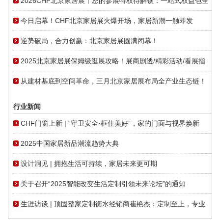
2026CHF北京家居展丨您的参展特权待解锁：一站式权益包全
面开放
今日启幕！CHF北京家居展火爆开场，家居新潮一触即发
逆势破局，合力创赢：北京家居展圆满闭幕！
2025北京家居展保姆级逛展攻略！展商剧透/精彩活动/看展指
南一篇就够！
从建材基底到空间革命，三月北京家居展布局全产业生态链！
行业新闻
CHF门窗上新 | “守卫安全·框住美好”，家的门面与视界焕新
2025中国家居新品潮流趋势大典
设计洞见 | 拥抱生活可持续，家居未来更可期
关于召开“2025智能改变生活定制引领未来论坛”的通知
生涯访谈 | 顶固整家定制衡水经销商崔艳杰：定制至上，专业