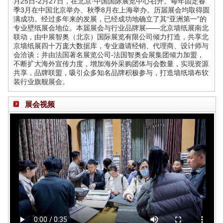
月25日-2月27日，在北京·中国国际展览中心召开。每年固定春
季3月在中国北京举办、秋季8月在上海举办。历届展会均取得圆
满成功。经过多年来的发展，已经成功地确立了其“亚洲第一”的
专业壁纸展会地位。本届展会与行业品牌展——北京墙纸展南北
联动，由中展智奥（北京）国际展览有限公司倾力打造，共享北
京墙纸展四十万庞大数据库，专业邀请经销、代理商、设计师与
会洽谈；并由法国著名展览公司-法国智奥会展集团倾力加盟，
不断扩大海外宣传力度，增加海外采购团体与会数量，实现资源
共享，品牌联盟，吸引众多知名品牌积极参与，打造墙纸墙布软
装行业旗舰展会
。
展会视频