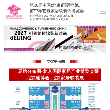
第38届中国(北京)国际墙纸、
窗帘布艺暨家居软装饰博览会
时间/地点：2027年2月25日-2月27日
北京·中国国际展览中心（顺义馆 ）
网站首页
展商服务
观众服务
展位图纸
展馆平面图
资料下载
展馆分布图-北京国际家居产业博览会暨
展位申请
北京建博会-北京家居软装展
集团展会
参展联络