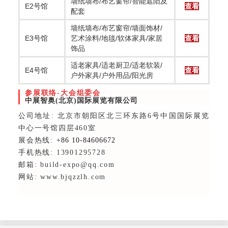
墙纸墙布/布艺窗帘/智能遮阳及
E2号馆
查看
配套
墙纸墙布/布艺窗帘/墙面饰材/
E3号馆
艺术涂料/地毯/软体家具/家居
查看
饰品
适老家具/适老厨卫/适老软装/
E4号馆
查看
户外家具/户外用品/阳光房
参展联络-大会组委会
中展智奥(北京)国际展览有限公司
公司地址: 北京市朝阳区北三环东路6号中国国际展览
中心一号馆四层460室
展会热线:
+86 10-84606672
手机热线: 13901295728
邮箱: build-expo@qq.com
网站: www.bjqzzlh.com