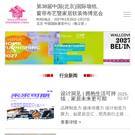
第38届中国(北京)国际墙纸、
窗帘布艺暨家居软装饰博览会
时间/地点：2027年2月25日-2月27日
北京·中国国际展览中心（顺义馆 ）
网站首页
展商服务
观众服务
展位图纸
行业新闻
资料下载
展位申请
设计洞见 | 拥抱生活可持
2025-
续，家居未来更可期
02-07
集团展会
品牌制造力 媒体传播力 设计创造力
参展联络
聚力，如星辰交汇，照亮前行之路 构
筑交流平台 深挖产品精髓 拓展市场
查看详情 >
版图 共生，待羽翼同展，我们一同闪
耀 “可持续性”已成为当下社会的关注