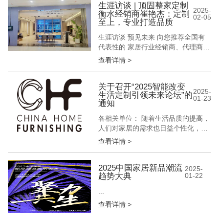
焦点，似浪潮席卷各个领域，深刻影
生涯访谈 | 顶固整家定制
2025-
衡水经销商崔艳杰：定制
响着人们的生产活动与生活方式。
02-05
至上，专业打造品质
“可持续性”覆盖生态环保、健康安
全、资源节约、人文关怀等，关...
生涯访谈 预见未来 向您推荐全国有
代表性的 家居行业经销商、代理商
设计师、装修公司工作者 讲述他们的
查看详情 >
经营故事 解密他们的成功之道 「生
涯访谈」第33期 顶固整家定制衡水经
销商 崔艳杰 在琳琅满目的家居品牌
关于召开“2025智能改变
2025-
生活定制引领未来论坛”的
中，崔艳杰凭借其独到的眼光和专业
01-23
通知
的背景，成为了顶固品牌在衡水的优
秀代表。她的店面坐落在繁华的...
各相关单位： 随着生活品质的提高，
人们对家居的需求也日益个性化，定
制家居应运而生，成为现代家居装修
查看详情 >
的重要趋势。智能化、定制化的家居
根据消费者的需求和空间特点，量身
打造合适的家具，实现日常的便利性
2025中国家居新品潮流
2025-
趋势大典
01-22
和空间的最大化利用。在材质、颜
色、风格等方面，智能化、定制化家
...
居都能满足消费者的个性化需求，使
查看详情 >
家居空间更...