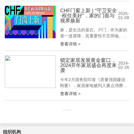
CHF门窗上新 | “守卫安全
2025-
·框住美好”，家的门面与
01-08
视界焕新
家，是生活的基石。户门，作为家的
第一道屏障，其重要性不言而喻。一
扇坚固精美的户门，是家的忠诚“卫
查看详情 >
士”，更在开合间，给予我们心灵安
慰......移步室内，全新的门窗不仅框
住了四季变换的美景，更能有效阻隔
锁定家居发展黄金窗口，
2024-
2024开年家居盛会再度来
外界噪音，营造一方静谧空间。从户
02-26
袭
门到门窗，每一次的更新换代，是安
全与美好的共融，也是对生活品质的
今年2月国务院印发《质量强国建设
执...
刚要》，家居家电被列入重点消费
品，释放出属于家居行业的利好信
查看详情 >
号。值此开年黄金窗口期，第35届中
国（北京）国际墙纸墙布窗帘暨家居
……
软装饰展览会（中国国际家居软装
展）将于2024年3月20-22日，在北京
•中国国际展览中心（顺义馆）开幕，
希望助力各大品牌、经销...
组织机构